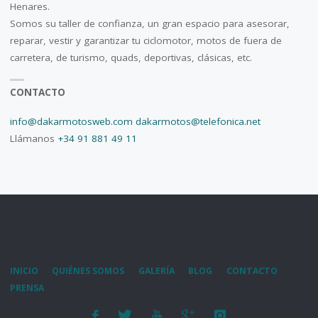
Henares.
Somos su taller de confianza, un gran espacio para asesorar,
reparar, vestir y garantizar tu ciclomotor, motos de fuera de
carretera, de turismo, quads, deportivas, clásicas, etc.
CONTACTO
info@dakarmotosweb.com
dakarmotos@telefonica.net
Llámanos
+34 91 881 49 11
INICIO
QUIÉNES SOMOS
GALERÍA
BLOG
CONTACTO
PRENSA